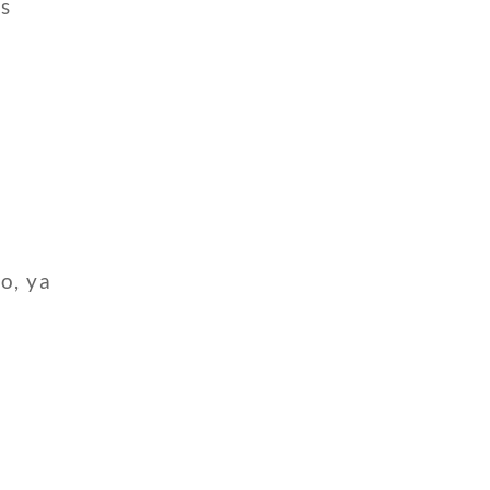
as
o, ya