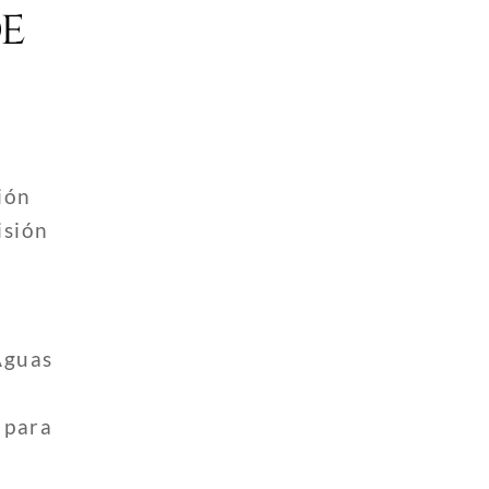
e
ión
isión
Aguas
 para