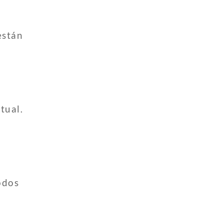
están
tual.
odos