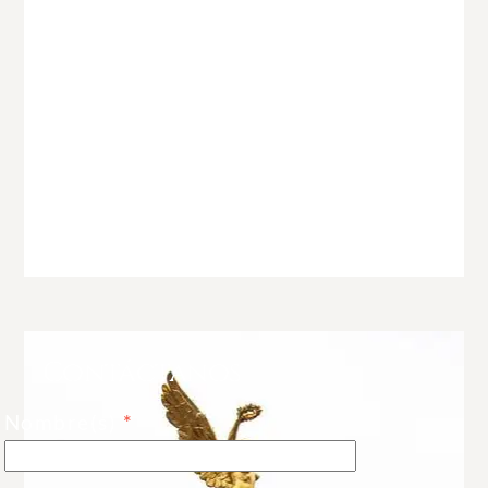
nuestra primer referencia
para asesoría legal
ambiental.
Grupo Bimbo
Agosto 2020
Contáctanos
Nombre(s)
*