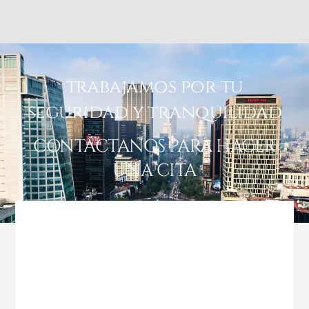
trabajamos por tu
seguridad y tranquilidad
CONTÁCTANOS PARA HACER
UNA CITA
Grupo Briffault nos logró
brindar una asesoría
correcta y certera que nos