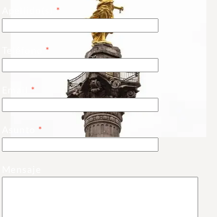
Apellido(s)
*
Teléfono
*
Email
*
Asunto
*
Mensaje