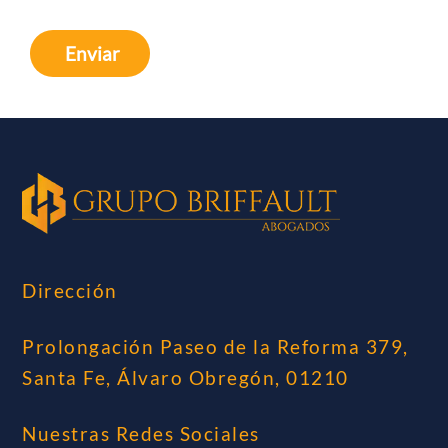
Enviar
Dirección
Prolongación Paseo de la Reforma 379,
Santa Fe, Álvaro Obregón, 01210
Nuestras Redes Sociales