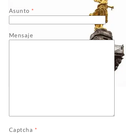
Asunto
*
Mensaje
Captcha
*