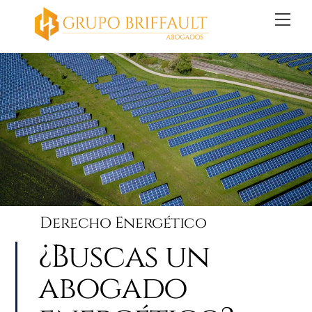
Skip
Back
Me
to
To
content
Top
Derecho Energético
¿Buscas un
abogado