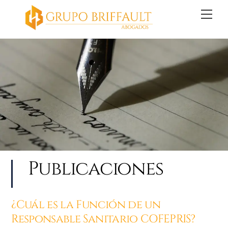
Skip
Back
Me
to
To
content
Top
Publicaciones
¿Cuál es la Función de un
Responsable Sanitario COFEPRIS?